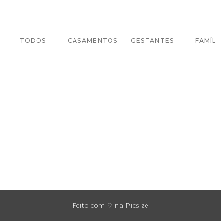
-
-
-
TODOS
CASAMENTOS
GESTANTES
FAMÍLI
Feito com ♡ na Picsize